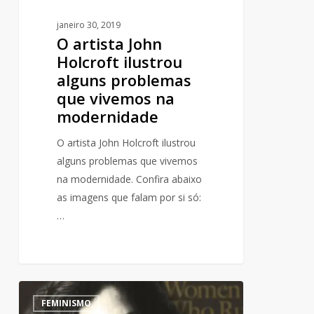
modernidade
janeiro 30, 2019
O artista John
Holcroft ilustrou
alguns problemas
que vivemos na
modernidade
O artista John Holcroft ilustrou
alguns problemas que vivemos
na modernidade. Confira abaixo
as imagens que falam por si só:
…
E
0
FEMINISMO
você