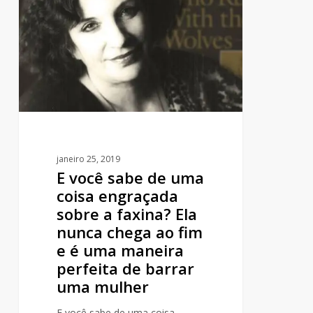
sabe
de
uma
coisa
engraçada
sobre
a
faxina?
Ela
janeiro 25, 2019
E você sabe de uma
nunca
coisa engraçada
chega
sobre a faxina? Ela
ao
nunca chega ao fim
fim
e é uma maneira
e
perfeita de barrar
é
uma mulher
uma
maneira
E você sabe de uma coisa