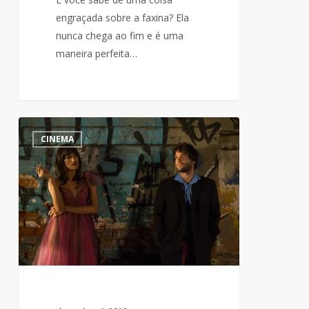
perfeita
engraçada sobre a faxina? Ela
de
nunca chega ao fim e é uma
barrar
maneira perfeita…
uma
mulher
Retrospectiva
1
CINEMA
do
Cinema
Brasileiro
reúne
a
diversidade
da
produção
nacional
no