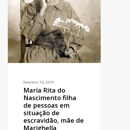
filha
de
pessoas
em
situação
de
escravidão,
mãe
de
Marighella
fevereiro 19, 2019
Maria Rita do
Nascimento filha
de pessoas em
situação de
escravidão, mãe de
Marighella