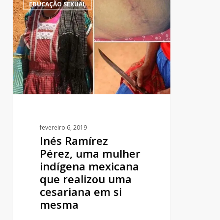
1
EDUCAÇÃO SEXUAL
Ramírez
Pérez,
uma
mulher
indígena
mexicana
que
realizou
uma
cesariana
fevereiro 6, 2019
em
Inés Ramírez
si
Pérez, uma mulher
mesma
indígena mexicana
que realizou uma
cesariana em si
mesma