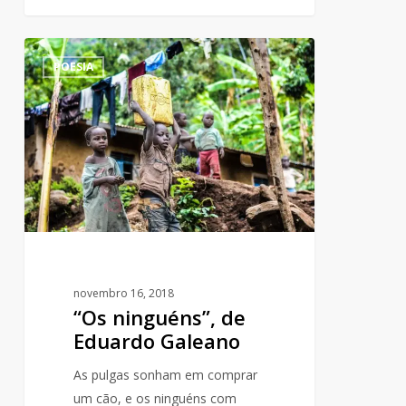
“Os
0
POESIA
ninguéns”,
de
Eduardo
Galeano
novembro 16, 2018
“Os ninguéns”, de
Eduardo Galeano
As pulgas sonham em comprar
um cão, e os ninguéns com