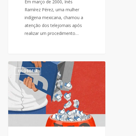
Em março de 2000, Inés
Ramírez Pérez, uma mulher
indígena mexicana, chamou a
atenção dos telejornais após
realizar um procedimento…
O
0
FILOSOFIA
artista
John
Holcroft
ilustrou
alguns
problemas
que
vivemos
na