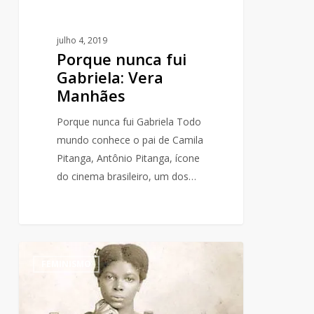
julho 4, 2019
Porque nunca fui
Gabriela: Vera
Manhães
Porque nunca fui Gabriela Todo
mundo conhece o pai de Camila
Pitanga, Antônio Pitanga, ícone
do cinema brasileiro, um dos…
Maria
0
FEMINISMO
Rita
do
Nascimento