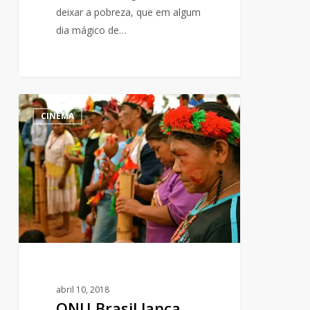
deixar a pobreza, que em algum
dia mágico de…
ONU
1
CINEMA
Brasil
lança
documentário
‘Mulheres
Indígenas:
Vozes
por
Direitos
e
Justiça
abril 10, 2018
ONU Brasil lança