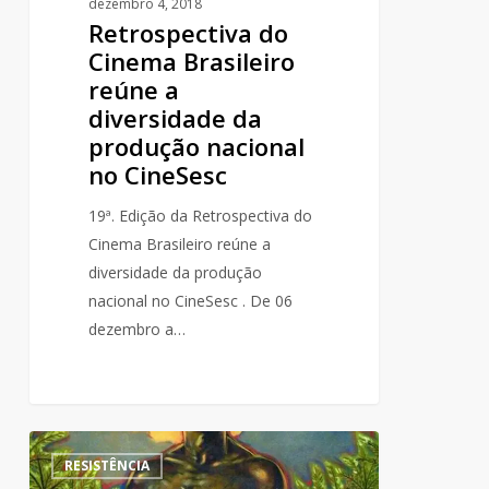
dezembro 4, 2018
CineSesc
Retrospectiva do
Cinema Brasileiro
reúne a
diversidade da
produção nacional
no CineSesc
19ª. Edição da Retrospectiva do
Cinema Brasileiro reúne a
diversidade da produção
nacional no CineSesc . De 06
dezembro a…
Criação
2
RESISTÊNCIA
do