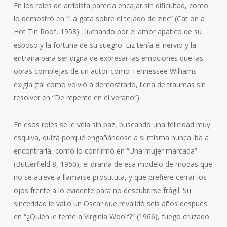
En los roles de arribista parecía encajar sin dificultad, como
lo demostró en “La gata sobre el tejado de zinc” (Cat on a
Hot Tin Roof, 1958) , luchando por el amor apático de su
esposo y la fortuna de su suegro. Liz tenía el nervio y la
entraña para ser digna de expresar las emociones que las
obras complejas de un autor como Tennessee Williams
exigía (tal como volvió a demostrarlo, llena de traumas sin
resolver en “De repente en el verano”).
En esos roles se le veía sin paz, buscando una felicidad muy
esquiva, quizá porqué engañándose a sí misma nunca iba a
encontrarla, como lo confirmó en “Una mujer marcada”
(Butterfield 8, 1960), el drama de esa modelo de modas que
no se atreve a llamarse prostituta, y que prefiere cerrar los
ojos frente a lo evidente para no descubrirse frágil. Su
sinceridad le valió un Oscar que revalidó seis años después
en “¿Quién le teme a Virginia Woolf?” (1966), fuego cruzado