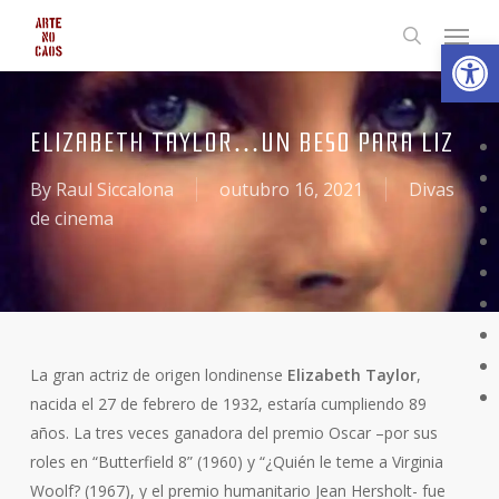
Skip
Menu
Abrir 
to
search
main
content
ELIZABETH TAYLOR…UN BESO PARA LIZ
By
Raul Siccalona
outubro 16, 2021
Divas
de cinema
La gran actriz de origen londinense
Elizabeth Taylor
,
nacida el 27 de febrero de 1932, estaría cumpliendo 89
años. La tres veces ganadora del premio Oscar –por sus
roles en “Butterfield 8” (1960) y “¿Quién le teme a Virginia
Woolf? (1967), y el premio humanitario Jean Hersholt- fue