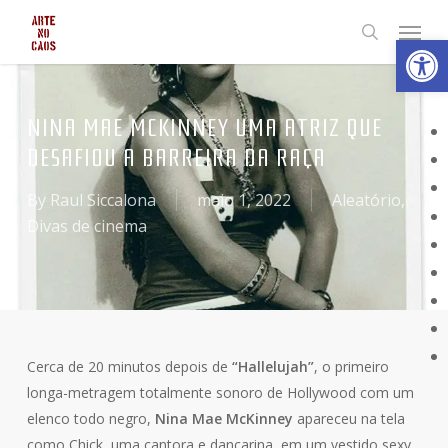
Skip
Menu
Abrir 
to
search
main
content
NINA MAE MCKINNEY UMA ATRIZ QUE
DESAFIOU A BARREIRA DA RAÇA
By
Raul Siccalona
maio 1, 2022
Aleatório
,
Divas de cinema
Cerca de 20 minutos depois de
“Hallelujah”
, o primeiro
longa-metragem totalmente sonoro de Hollywood com um
elenco todo negro,
Nina Mae McKinney
apareceu na tela
como Chick, uma cantora e dançarina, em um vestido sexy