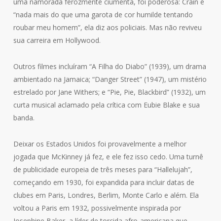
uma namorada ferozmente ciumenta, foi poderosa: Crain é
“nada mais do que uma garota de cor humilde tentando
roubar meu homem”, ela diz aos policiais. Mas não reviveu
sua carreira em Hollywood.
Outros filmes incluíram “A Filha do Diabo” (1939), um drama
ambientado na Jamaica; “Danger Street” (1947), um mistério
estrelado por Jane Withers; e “Pie, Pie, Blackbird” (1932), um
curta musical aclamado pela crítica com Eubie Blake e sua
banda.
Deixar os Estados Unidos foi provavelmente a melhor
jogada que McKinney já fez, e ele fez isso cedo. Uma turnê
de publicidade europeia de três meses para “Hallelujah”,
começando em 1930, foi expandida para incluir datas de
clubes em Paris, Londres, Berlim, Monte Carlo e além. Ela
voltou a Paris em 1932, possivelmente inspirada por
Josephine Baker, a líder de torcida afro-americana que