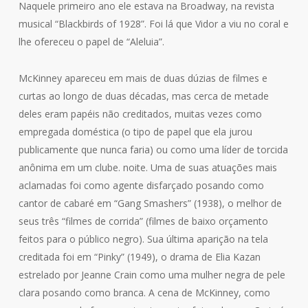
Naquele primeiro ano ele estava na Broadway, na revista
musical “Blackbirds of 1928”. Foi lá que Vidor a viu no coral e
lhe ofereceu o papel de “Aleluia”.
McKinney apareceu em mais de duas dúzias de filmes e
curtas ao longo de duas décadas, mas cerca de metade
deles eram papéis não creditados, muitas vezes como
empregada doméstica (o tipo de papel que ela jurou
publicamente que nunca faria) ou como uma líder de torcida
anônima em um clube. noite. Uma de suas atuações mais
aclamadas foi como agente disfarçado posando como
cantor de cabaré em “Gang Smashers” (1938), o melhor de
seus três “filmes de corrida” (filmes de baixo orçamento
feitos para o público negro). Sua última aparição na tela
creditada foi em “Pinky” (1949), o drama de Elia Kazan
estrelado por Jeanne Crain como uma mulher negra de pele
clara posando como branca. A cena de McKinney, como