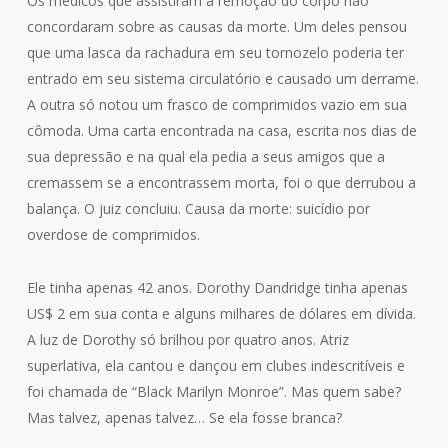
Os médicos que assistiram à remoção do corpo não
concordaram sobre as causas da morte. Um deles pensou
que uma lasca da rachadura em seu tornozelo poderia ter
entrado em seu sistema circulatório e causado um derrame.
A outra só notou um frasco de comprimidos vazio em sua
cômoda. Uma carta encontrada na casa, escrita nos dias de
sua depressão e na qual ela pedia a seus amigos que a
cremassem se a encontrassem morta, foi o que derrubou a
balança. O juiz concluiu. Causa da morte: suicídio por
overdose de comprimidos.
Ele tinha apenas 42 anos. Dorothy Dandridge tinha apenas
US$ 2 em sua conta e alguns milhares de dólares em dívida.
A luz de Dorothy só brilhou por quatro anos. Atriz
superlativa, ela cantou e dançou em clubes indescritíveis e
foi chamada de “Black Marilyn Monroe”. Mas quem sabe?
Mas talvez, apenas talvez… Se ela fosse branca?