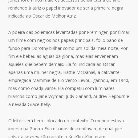
rendendo à atriz o papel inovador de ser a primeira negra
indicada ao Oscar de Melhor Atriz.
A poeira das polêmicas levantadas por Preminger, por filmar
um filme com negros nos papéis principais, foi o pano de
fundo para Dorothy brilhar como um sol da meia-noite. Por
fim ele bebeu as águas da glória, mas elas envenenam
aqueles que bebem demais. Ela foi indicada ao Oscar;
apenas uma mulher negra, Hattie McDaniel, a cativante
empregada Mammie de E o Vento Levou, ganhou, em 1940,
mas como coadjuvante. Ela competiu com luminares
brancos como Jane Wyman, Judy Garland, Audrey Hepburn e
a nevada Grace Kelly.
O leitor será bem colocado no contexto. O mundo estava
imerso na Guerra Fria e todos desconfiavam de qualquer
coisa; a segregação racial e a Ku-Klux-Klan eram