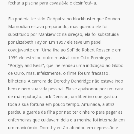
fechar a piscina para esvaziá-la e desinfetá-la.
Ela poderia ter sido Cleópatra no blockbuster que Rouben
Mamoulian estava preparando, mas quando ele foi
substituído por Mankiewicz na direção, ela foi substituída
por Elizabeth Taylor. Em 1957 ele teve um papel
coadjuvante em “Uma Ilha ao Sol” de Robert Rossen e em
1959 ele estrelou outro musical com Otto Preminger,
“Porggy and Bess”, que lhe rendeu uma indicação ao Globo
de Ouro, mas, infelizmente, o filme foi um fracasso .
bilheteria. A carreira de Dorothy Dandridge não estava indo
bem e nem sua vida pessoal. Ela se apaixonou por um cara
de má reputação: Jack Denison, um libertino que gastou
toda a sua fortuna em pouco tempo. Arruinada, a atriz
perdeu a guarda da filha por não ter dinheiro para pagar as
enfermeiras que cuidavam dela e a menina foi internada em
um manicômio. Dorothy então afundou em depressão e