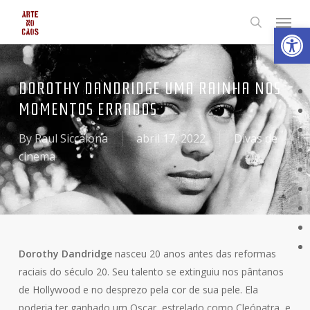
Skip
Menu
Abrir 
to
search
main
content
DOROTHY DANDRIDGE UMA RAINHA NOS
MOMENTOS ERRADOS
By
Raul Siccalona
abril 17, 2022
Divas de
cinema
Dorothy Dandridge
nasceu 20 anos antes das reformas
raciais do século 20. Seu talento se extinguiu nos pântanos
de Hollywood e no desprezo pela cor de sua pele. Ela
poderia ter ganhado um Oscar, estrelado como Cleópatra, e