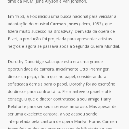
time da MGM, June Allyson e Van Jonshon.
Em 1953, a Fox iniciou uma busca nacional para veicular a
adaptação do musical
Carmen Jones
(Idem, 1953), que
fizera muito sucesso na Broadway. Derivada da ópera de
Bizet, a produção foi projetada para apresentar artistas
negros e agora se passava após a Segunda Guerra Mundial.
Dorothy Dandridge sabia que esta era uma grande
oportunidade de carreira. Inicialmente Otto Preminger,
diretor da peça, não a quis no papel, considerando-a
sofisticada demais para o papel. Dorothy foi ao escritório
do diretor para confrontá-lo. Ele manteve o papel e até
conseguiu que o diretor contratasse a seu amigo Harry
Belafonte para ser seu interesse amoroso. Mas apesar de
ser uma excelente cantora, a voz acabou sendo
interpretada pela cantora de ópera Marilyn Horne. Carmen
Jones foi um dos maiores sucessos de bilheteria do ano,