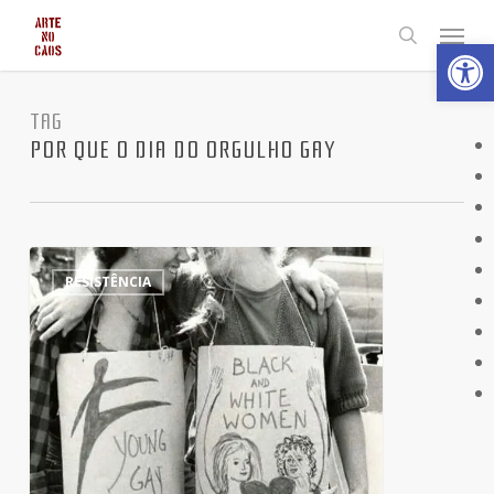
Skip
Menu
Abrir 
to
search
main
content
TAG
POR QUE O DIA DO ORGULHO GAY
50
5
RESISTÊNCIA
anos
de
Orgulho
LGBTQ
+
Um
monumento
vivo