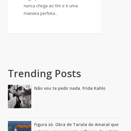
de
nunca chega ao fim e é uma
barrar
maneira perfeita…
uma
mulher
Trending Posts
Não vou te pedir nada. Frida Kahlo
Figura só. Obra de Tarsila do Amaral que