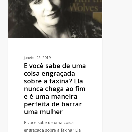
de
uma
coisa
engraçada
sobre
a
faxina?
Ela
janeiro 25, 2019
E você sabe de uma
nunca
coisa engraçada
chega
sobre a faxina? Ela
ao
nunca chega ao fim
fim
e é uma maneira
e
perfeita de barrar
é
uma mulher
uma
maneira
E você sabe de uma coisa
perfeita
engraçada sobre a faxina? Ela