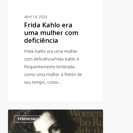
abril 14, 2024
Frida Kahlo era
uma mulher com
deficiência
Frida Kahlo era uma mulher
com deficiênciaFrida Kahlo é
frequentemente lembrada
como uma mulher à frente de
seu tempo, como…
E
0
FEMINISMO
você
sabe