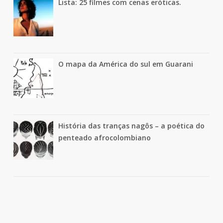
Lista: 25 filmes com cenas eróticas.
O mapa da América do sul em Guarani
História das tranças nagôs – a poética do
penteado afrocolombiano