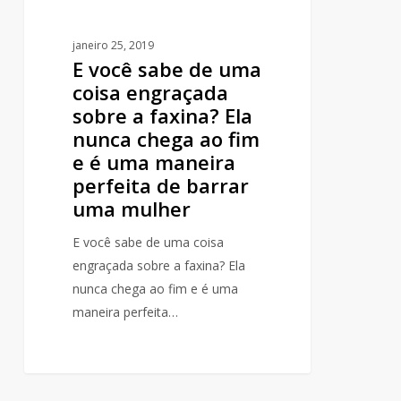
faxina?
Ela
janeiro 25, 2019
E você sabe de uma
nunca
coisa engraçada
chega
sobre a faxina? Ela
ao
nunca chega ao fim
fim
e é uma maneira
e
perfeita de barrar
é
uma mulher
uma
maneira
E você sabe de uma coisa
perfeita
engraçada sobre a faxina? Ela
de
nunca chega ao fim e é uma
barrar
maneira perfeita…
uma
mulher