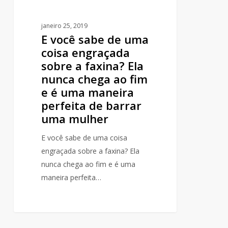
faxina?
Ela
janeiro 25, 2019
E você sabe de uma
nunca
coisa engraçada
chega
sobre a faxina? Ela
ao
nunca chega ao fim
fim
e é uma maneira
e
perfeita de barrar
é
uma mulher
uma
maneira
E você sabe de uma coisa
perfeita
engraçada sobre a faxina? Ela
de
nunca chega ao fim e é uma
barrar
maneira perfeita…
uma
mulher