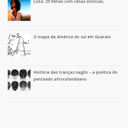
Lista: 25 filmes com cenas eróticas.
O mapa da América do sul em Guarani
História das tranças nagôs – a poética do
penteado afrocolombiano