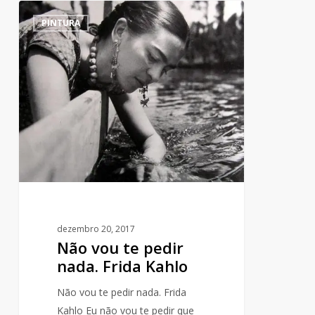
Não
4
PINTURA
vou
te
pedir
nada.
Frida
Kahlo
dezembro 20, 2017
Não vou te pedir
nada. Frida Kahlo
Não vou te pedir nada. Frida
Kahlo Eu não vou te pedir que