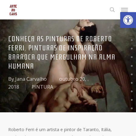
Skip
Menu
Abrir 
to
search
main
content
CONHEÇA AS PINTURAS DE ROBERTO
FERRI. PINTURAS DE INSPIRAÇÃO
BARROCA QUE MERGULHAM NA ALMA
HUMANA
By
Jana Carvalho
outubro 20,
2018
PINTURA
Roberto Ferri é um artista e pintor de Taranto, Itália,