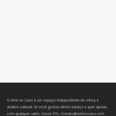
O Arte no Caos é um espaço independente de crítica e
análise cultural. Se você gostou deste espaço e quer apoiar,
com qualquer valor, nosso PIX,
contato@artenocaos.com