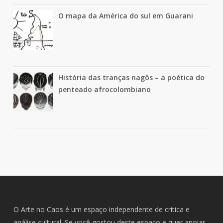
O mapa da América do sul em Guarani
História das tranças nagôs – a poética do
penteado afrocolombiano
O Arte no Caos é um espaço independente de crítica e
análise cultural. Se você gostou deste espaço e quer apoiar,