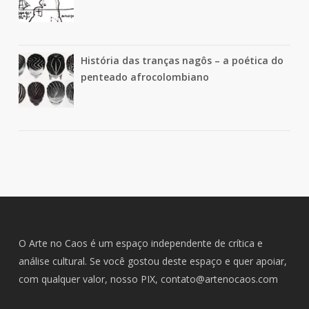
História das tranças nagôs – a poética do
penteado afrocolombiano
O Arte no Caos é um espaço independente de crítica e
análise cultural. Se você gostou deste espaço e quer apoiar,
com qualquer valor, nosso PIX,
contato@artenocaos.com