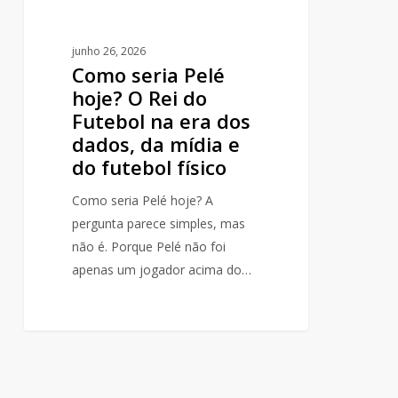
era
dos
junho 26, 2026
dados,
Como seria Pelé
da
hoje? O Rei do
mídia
Futebol na era dos
e
dados, da mídia e
do
do futebol físico
futebol
Como seria Pelé hoje? A
físico
pergunta parece simples, mas
não é. Porque Pelé não foi
apenas um jogador acima do…