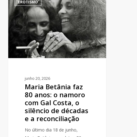
EROTISMO
Betânia
faz
80
anos:
o
namoro
com
Gal
Costa,
o
junho 20, 2026
silêncio
Maria Betânia faz
de
80 anos: o namoro
décadas
com Gal Costa, o
e
silêncio de décadas
a
e a reconciliação
reconciliação
No último dia 18 de junho,