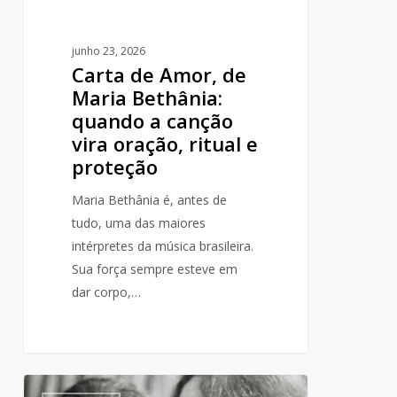
vira
oração,
junho 23, 2026
ritual
Carta de Amor, de
e
Maria Bethânia:
proteção
quando a canção
vira oração, ritual e
proteção
Maria Bethânia é, antes de
tudo, uma das maiores
intérpretes da música brasileira.
Sua força sempre esteve em
dar corpo,…
Maria
0