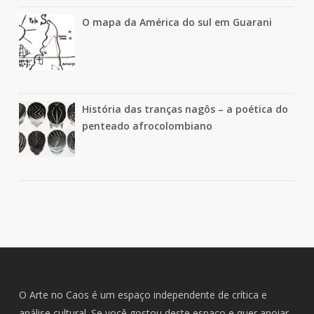
O mapa da América do sul em Guarani
História das tranças nagôs – a poética do
penteado afrocolombiano
O Arte no Caos é um espaço independente de crítica e
análise cultural. Se você gostou deste espaço e quer apoiar,