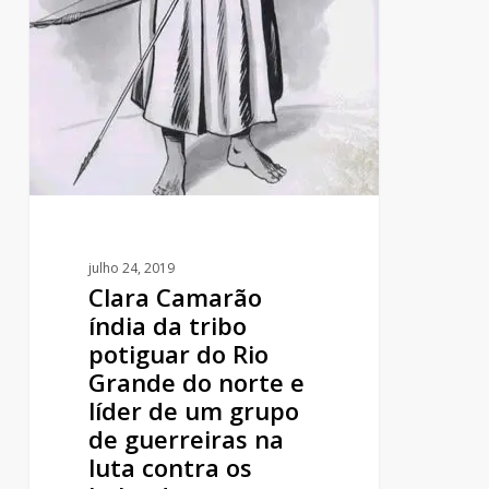
do
norte
e
líder
de
um
grupo
de
guerreiras
julho 24, 2019
na
Clara Camarão
luta
índia da tribo
contra
potiguar do Rio
os
Grande do norte e
holandeses
líder de um grupo
de guerreiras na
luta contra os