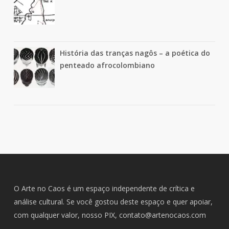
História das tranças nagôs – a poética do
penteado afrocolombiano
O Arte no Caos é um espaço independente de crítica e
análise cultural. Se você gostou deste espaço e quer apoiar,
com qualquer valor, nosso PIX,
contato@artenocaos.com