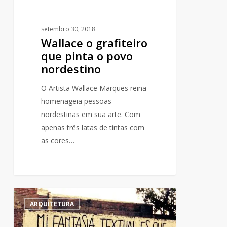
setembro 30, 2018
Wallace o grafiteiro
que pinta o povo
nordestino
O Artista Wallace Marques reina
homenageia pessoas
nordestinas em sua arte. Com
apenas três latas de tintas com
as cores…
Accion
0
ARQUITETURA
Poética
a