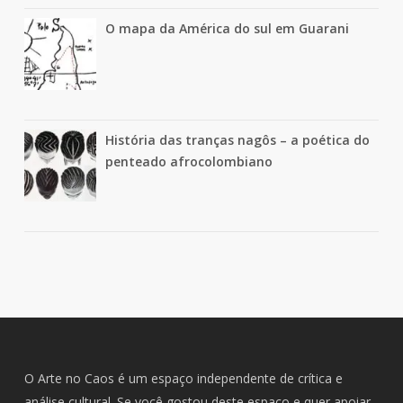
O mapa da América do sul em Guarani
História das tranças nagôs – a poética do
penteado afrocolombiano
O Arte no Caos é um espaço independente de crítica e
análise cultural. Se você gostou deste espaço e quer apoiar,