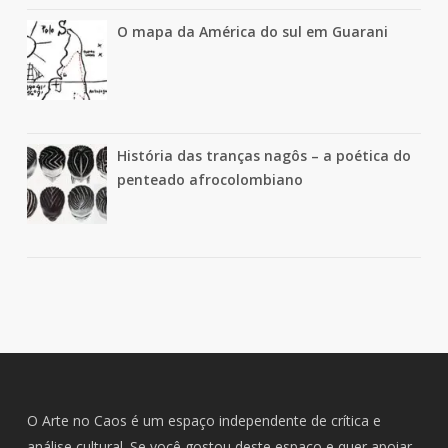
O mapa da América do sul em Guarani
História das tranças nagôs – a poética do
penteado afrocolombiano
O Arte no Caos é um espaço independente de crítica e
análise cultural. Se você gostou deste espaço e quer apoiar,