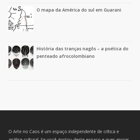
O mapa da América do sul em Guarani
História das tranças nagôs – a poética do
penteado afrocolombiano
O Arte no Caos é um espaço independente de crítica e
análise cultural. Se você gostou deste espaço e quer apoiar,