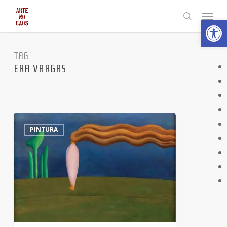
Skip
Menu
Abrir 
to
search
main
content
TAG
ERA VARGAS
Figura
14
PINTURA
só.
Obra
de
Tarsila
do
Amaral
que
retrata