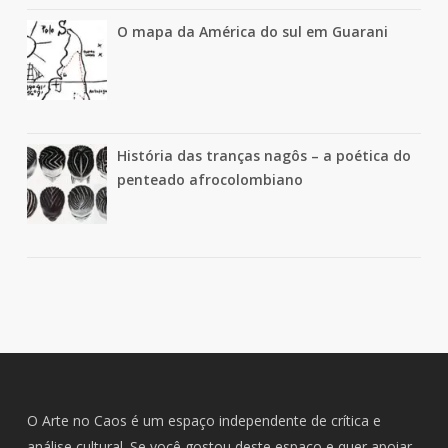
O mapa da América do sul em Guarani
História das tranças nagôs – a poética do
penteado afrocolombiano
O Arte no Caos é um espaço independente de crítica e
análise cultural. Se você gostou deste espaço e quer apoiar,