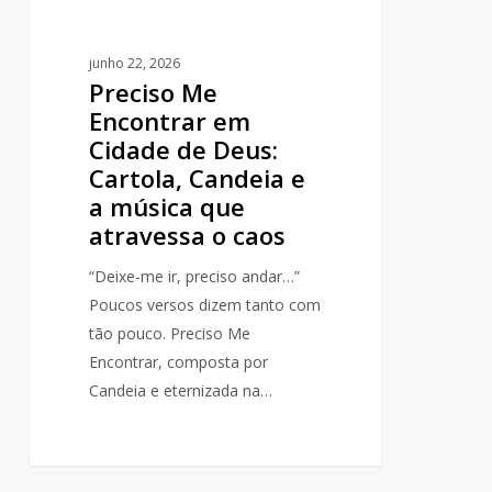
e
a
junho 22, 2026
música
Preciso Me
que
Encontrar em
atravessa
Cidade de Deus:
o
Cartola, Candeia e
caos
a música que
atravessa o caos
“Deixe-me ir, preciso andar…”
Poucos versos dizem tanto com
tão pouco. Preciso Me
Encontrar, composta por
Candeia e eternizada na…