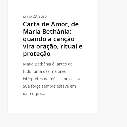
vira
oração,
junho 23, 2026
ritual
Carta de Amor, de
e
Maria Bethânia:
proteção
quando a canção
vira oração, ritual e
proteção
Maria Bethânia é, antes de
tudo, uma das maiores
intérpretes da música brasileira.
Sua força sempre esteve em
dar corpo,…