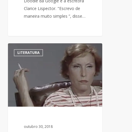
Doodle da Google é a escritora
Clarice Lispector. "Escrevo de
maneira muito simples ”, disse…
Entrevista
1
LITERATURA
com
Clarice
Lispector
na
TV
Cultura
outubro 30, 2018