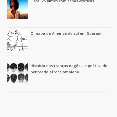
Lista: 25 filmes com cenas eróticas.
O mapa da América do sul em Guarani
História das tranças nagôs – a poética do
penteado afrocolombiano