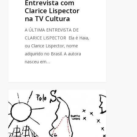
Entrevista com
Clarice Lispector
na TV Cultura
A ÚLTIMA ENTREVISTA DE
CLARICE LISPECTOR Ela é Haia,
ou Clarice Lispector, nome
adquirido no Brasil. A autora
nasceu em…
O
0
HISTÓRIA
mapa
da
América
do
sul