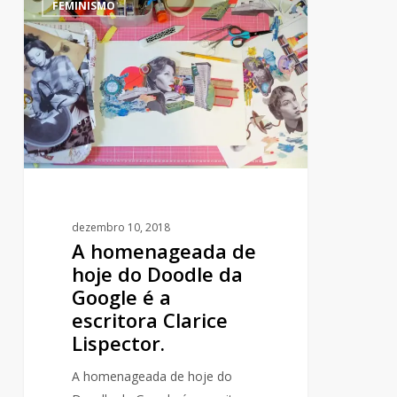
FEMINISMO
homenageada
de
hoje
do
Doodle
da
Google
é
a
escritora
dezembro 10, 2018
Clarice
A homenageada de
Lispector.
hoje do Doodle da
Google é a
escritora Clarice
Lispector.
A homenageada de hoje do