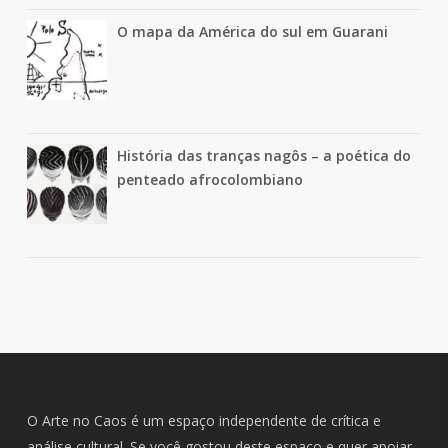
O mapa da América do sul em Guarani
História das tranças nagôs – a poética do
penteado afrocolombiano
O Arte no Caos é um espaço independente de crítica e
análise cultural. Se você gostou deste espaço e quer apoiar,