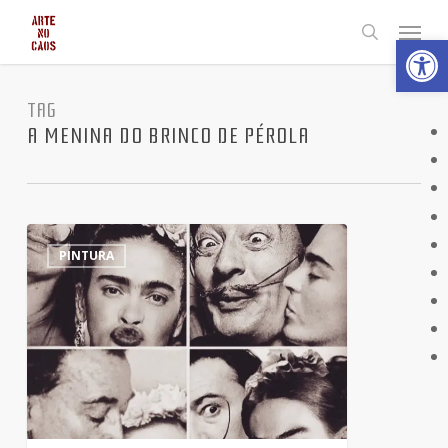
Skip
Menu
Abrir 
to
search
main
content
TAG
A MENINA DO BRINCO DE PÉROLA
E
6
PINTURA
se
pinturas
famosas
fossem
fotos
reais?