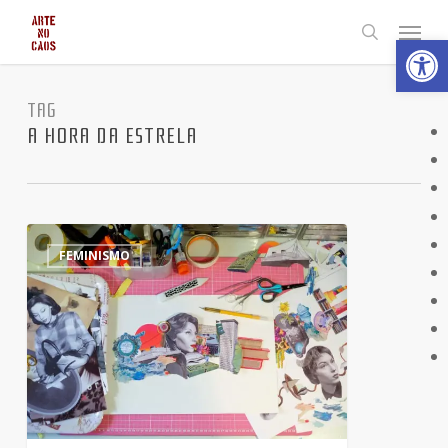
Skip
Menu
Abrir 
to
search
main
content
TAG
A HORA DA ESTRELA
A
0
FEMINISMO
homenageada
de
hoje
do
Doodle
da
Google
é