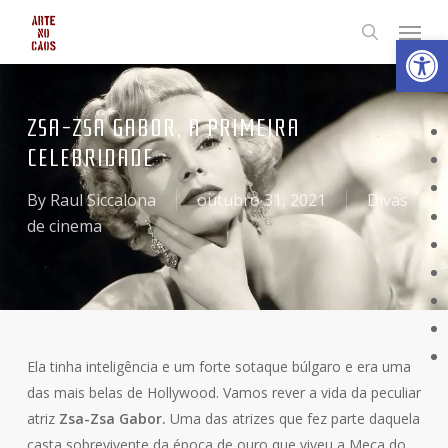
Skip
Menu
Abrir 
to
search
main
content
ZSA-ZSA GABOR, A PRIMEIRA
CELEBRIDADE
By
Raul Siccalona
outubro 31, 2021
Divas
de cinema
Ela tinha inteligência e um forte sotaque búlgaro e era uma
das mais belas de Hollywood. Vamos rever a vida da peculiar
atriz
Zsa-Zsa Gabor.
Uma das atrizes que fez parte daquela
casta sobrevivente da época de ouro que viveu a Meca do